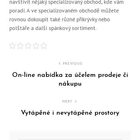
navštívit nějaký specializovaný obchod, kde vám
poradí. A ve specializovaném obchodě můžete
rovnou dokoupit také různé přikrývky nebo
polštáře a další spánkový sortiment.
Navigace
PREVIOUS
pro
On-line nabídka za účelem prodeje či
nákupu
příspěvek
Previous
Post
NEXT
Vytápěné i nevytápěné prostory
Next
Post