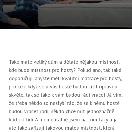
On
6.
2025
Také máte veliký dům a děláte nějakou místnost,
kde bude místnost pro hosty? Pokud ano, tak také
doporučuji, abyste měli kvalitní matrace pro hosty,
protože když se u vás hosté budou cítit opravdu
skvěle, tak se také k vám budou rádi vracet. Já vím,
že třeba někdo to neslyší rád, že se k němu hosté
budou vracet rádi, někdo chce mít jednoznačně
klid od lidí. A momentálně jsem na tom taky a já
ale také zařizuji takovou malou místnost, která