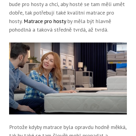
bude pro hosty a chci, aby hosté se tam měli umět
dobře, tak potřebují také kvalitní matrace pro
hosty.
Matrace pro hosty
by měla být hlavně
pohodlná a taková středně tvrdá, až tvrdá.
Protože kdyby matrace byla opravdu hodně měkká,
tak by také se tam člověk mohl propadat a