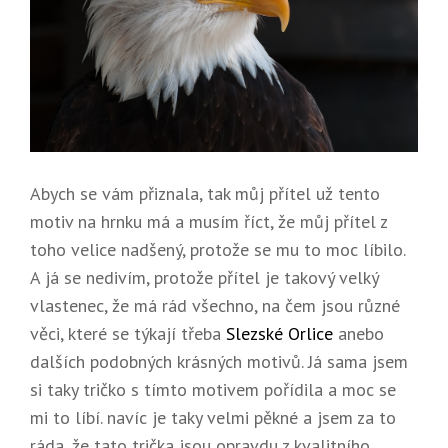
Abych se vám přiznala, tak můj přítel už tento
motiv na hrnku má a musím říct, že můj přítel z
toho velice nadšený, protože se mu to moc líbilo.
A já se nedivím, protože přítel je takový velký
vlastenec, že má rád všechno, na čem jsou různé
věci, které se týkají třeba
Slezské Orlice
anebo
dalších podobných krásných motivů. Já sama jsem
si taky tričko s tímto motivem pořídila a moc se
mi to líbí. navíc je taky velmi pěkné a jsem za to
ráda, že tato trička jsou opravdu z kvalitního