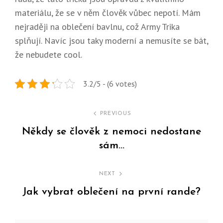
materiálu, že se v něm člověk vůbec nepotí. Mám
nejraději na oblečení bavlnu, což Army Trika
splňují. Navíc jsou taky moderní a nemusíte se bát,
že nebudete cool.
3.2/5 - (6 votes)
Navigace
PREVIOUS
pro
Někdy se člověk z nemoci nedostane
sám…
příspěvek
Previous
Post
NEXT
Jak vybrat oblečení na první rande?
Next
Post