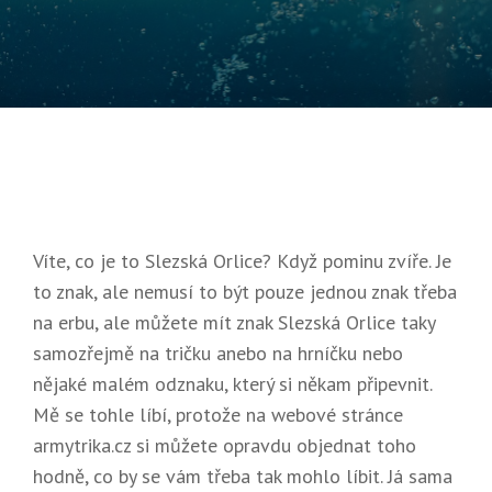
On
12.
2022
Víte, co je to Slezská Orlice? Když pominu zvíře. Je
to znak, ale nemusí to být pouze jednou znak třeba
na erbu, ale můžete mít znak Slezská Orlice taky
samozřejmě na tričku anebo na hrníčku nebo
nějaké malém odznaku, který si někam připevnit.
Mě se tohle líbí, protože na webové stránce
armytrika.cz si můžete opravdu objednat toho
hodně, co by se vám třeba tak mohlo líbit. Já sama