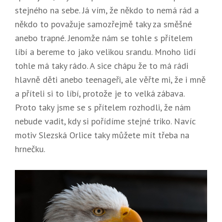
stejného na sebe. Já vím, že někdo to nemá rád a
někdo to považuje samozřejmě taky za směšné
anebo trapné. Jenomže nám se tohle s přítelem
líbí a bereme to jako velikou srandu. Mnoho lidí
tohle má taky rádo. A sice chápu že to má rádi
hlavně děti anebo teenageři, ale věřte mi, že i mně
a příteli si to líbí, protože je to velká zábava.
Proto taky jsme se s přítelem rozhodli, že nám
nebude vadit, kdy si pořídíme stejné triko. Navíc
motiv Slezská Orlice taky můžete mít třeba na
hrnečku.