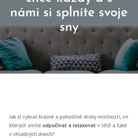
námi si splníte svoje
sny
Posted
3.
On
2.
2025
Jak si vybrat krásné a pohodlné druhy místností, ve
kterých smíte
odpočívat a relaxovat
v létě a také
v chladných dnech?