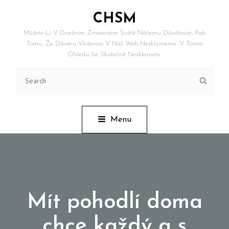
CHSM
Můžete-Li V Dnešním Zmateném Světě Něčemu Důvěřovat, Pak
Tomu, Že Důvěru Vloženou V Náš Web Nezklameme. V Tomto
Ohledu Se Skutečně Nezklamete.
Search
Searc
for:
Menu
Mít pohodlí doma
chce každý a s