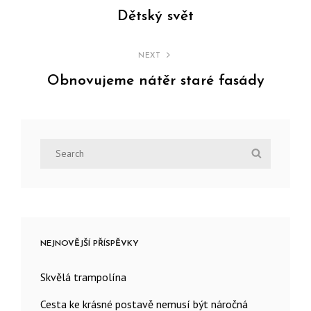
pro
Dětský svět
Previous
příspěvek
Post
NEXT
Obnovujeme nátěr staré fasády
Next
Post
Search
Search
for:
NEJNOVĚJŠÍ PŘÍSPĚVKY
Skvělá trampolína
Cesta ke krásné postavě nemusí být náročná