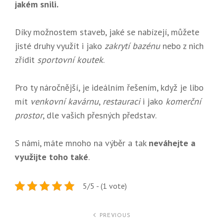
jakém snili.
Díky možnostem staveb, jaké se nabízejí, můžete
jisté druhy využít i jako
zakrytí bazénu
nebo z nich
zřídit
sportovní koutek
.
Pro ty náročnější, je ideálním řešením, když je libo
mít
venkovní kavárnu
,
restauraci
i jako
komerční
prostor
, dle vašich přesných představ.
S námi, máte mnoho na výběr a tak
neváhejte a
využijte toho také
.
5/5 - (1 vote)
Navigace
PREVIOUS