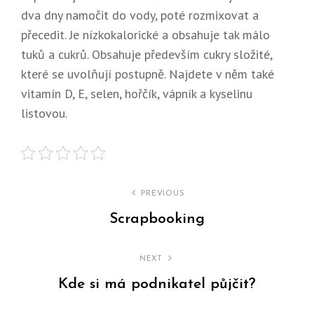
dva dny namočit do vody, poté rozmixovat a
přecedit. Je nízkokalorické a obsahuje tak málo
tuků a cukrů. Obsahuje především cukry složité,
které se uvolňují postupně. Najdete v něm také
vitamín D, E, selen, hořčík, vápník a kyselinu
listovou.
Navigace
PREVIOUS
pro
Scrapbooking
Previous
příspěvek
Post
NEXT
Kde si má podnikatel půjčit?
Next