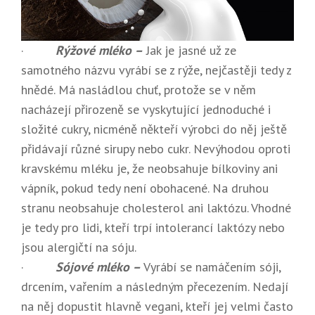
·
Rýžové mléko –
Jak je jasné už ze
samotného názvu vyrábí se z rýže, nejčastěji tedy z
hnědé. Má nasládlou chuť, protože se v něm
nacházejí přirozeně se vyskytující jednoduché i
složité cukry, nicméně někteří výrobci do něj ještě
přidávají různé sirupy nebo cukr. Nevýhodou oproti
kravskému mléku je, že neobsahuje bílkoviny ani
vápník, pokud tedy není obohacené. Na druhou
stranu neobsahuje cholesterol ani laktózu. Vhodné
je tedy pro lidi, kteří trpí intolerancí laktózy nebo
jsou alergičtí na sóju.
·
Sójové mléko –
Vyrábí se namáčením sóji,
drcením, vařením a následným přecezením. Nedají
na něj dopustit hlavně vegani, kteří jej velmi často