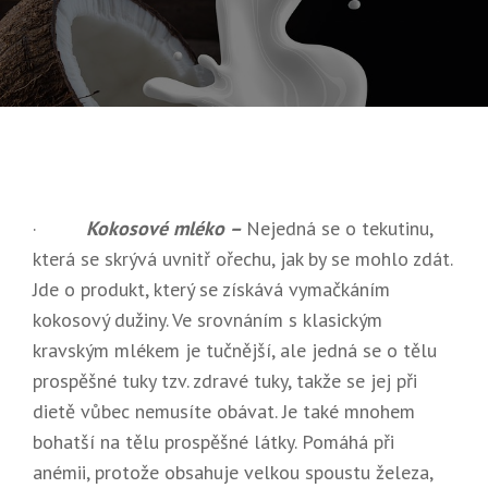
On
8.
2019
·
Kokosové mléko –
Nejedná se o tekutinu,
která se skrývá uvnitř ořechu, jak by se mohlo zdát.
Jde o produkt, který se získává vymačkáním
kokosový dužiny. Ve srovnáním s klasickým
kravským mlékem je tučnější, ale jedná se o tělu
prospěšné tuky tzv. zdravé tuky, takže se jej při
dietě vůbec nemusíte obávat. Je také mnohem
bohatší na tělu prospěšné látky. Pomáhá při
anémii, protože obsahuje velkou spoustu železa,