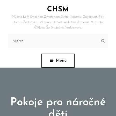
CHSM
Můžete-Li V Dnešním Zmateném Světě Něčemu Důvěřovat, Pak
Tomu, Že Důvěru Vloženou V Náš Web Nezklameme. V Tomto
Ohledu Se Skutečně Nezklamete.
Search
Searc
for:
Menu
Pokoje pro náročné
děti