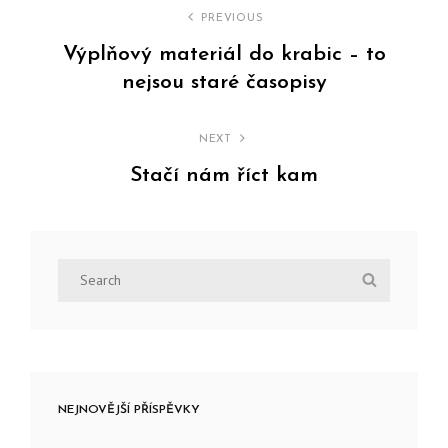
Navigace
PREVIOUS
pro
Výplňový materiál do krabic – to
nejsou staré časopisy
příspěvek
Previous
Post
NEXT
Stačí nám říct kam
Next
Post
Search
Search
for:
NEJNOVĚJŠÍ PŘÍSPĚVKY