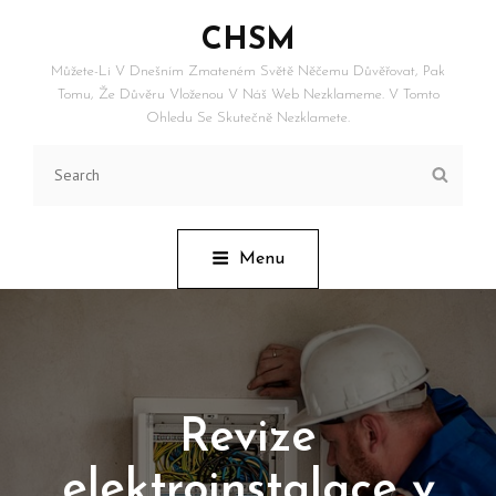
CHSM
Můžete-Li V Dnešním Zmateném Světě Něčemu Důvěřovat, Pak
Tomu, Že Důvěru Vloženou V Náš Web Nezklameme. V Tomto
Ohledu Se Skutečně Nezklamete.
Search
Searc
for:
Menu
Revize
elektroinstalace v