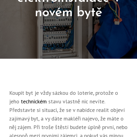
novém bytě
Posted
18.
On
8.
2024
Koupit byt je vždy sázkou do loterie, protože o
jeho
technickém
stavu vlastně nic nevíte.
Představte si situaci, že se v nabídce realit objeví
zajímavý byt, a vy dáte makléři najevo, že máte o
něj zájem. Při troše štěstí budete úplně první, nebo
alespoň mezi prvními zájemci, a pokud vás minou