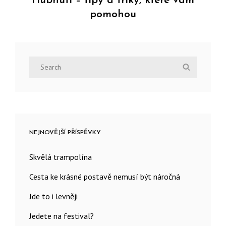
Hubnutí – tipy a triky, které vám
pomohou
Next
Post
Search
Search
for:
NEJNOVĚJŠÍ PŘÍSPĚVKY
Skvělá trampolína
Cesta ke krásné postavě nemusí být náročná
Jde to i levněji
Jedete na festival?