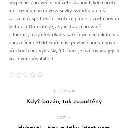
bezpečné. Zároveň si můžete stanovit, kde chcete
mít rozmístěné nové zásuvky, svítidla a další
zařízení či spotřebiče, protože půjde o zcela novou
instalaci. Důležité je, aby instalaci prováděl
odborník, tedy elektrikář s patřičným certifikátem a
oprávněním. Elektrikáři musí povinně podstupovat
přezkoušení z vyhlášky 50, čímž je ověřována jejich
pracovní způsobilost.
Navigace
PREVIOUS
pro
Když bazén, tak zapuštěný
Previous
příspěvek
Post
NEXT