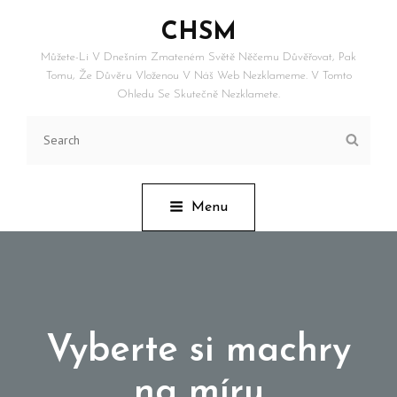
CHSM
Můžete-Li V Dnešním Zmateném Světě Něčemu Důvěřovat, Pak
Tomu, Že Důvěru Vloženou V Náš Web Nezklameme. V Tomto
Ohledu Se Skutečně Nezklamete.
Search
Searc
for:
Menu
Vyberte si machry
na míru