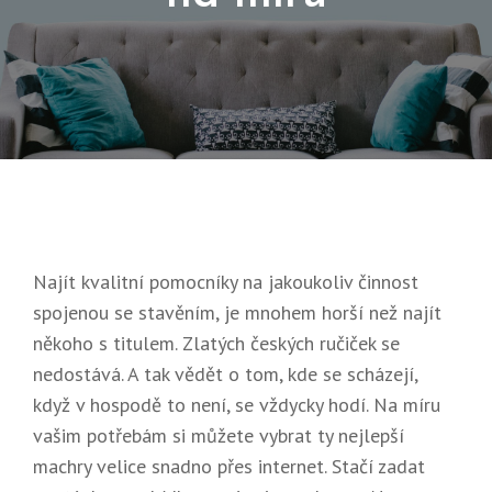
Posted
23.
On
9.
2023
Najít kvalitní pomocníky na jakoukoliv činnost
spojenou se stavěním, je mnohem horší než najít
někoho s titulem. Zlatých českých ručiček se
nedostává. A tak vědět o tom, kde se scházejí,
když v hospodě to není, se vždycky hodí. Na míru
vašim potřebám si můžete vybrat ty nejlepší
machry velice snadno přes internet. Stačí zadat