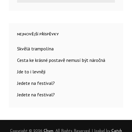
for:
NEJNOVĚJŠÍ PŘÍSPĚVKY
Skvělá trampolína
Cesta ke krásné postavě nemusí být náročná
Jde to i levněji
Jedete na festival?
Jedete na festival?
Copyright © 2026
Chsm
. All Rights Reserved.
|
Izabel by
Catch