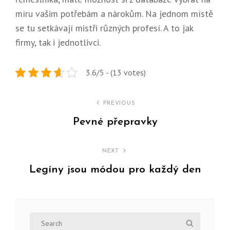
míru vašim potřebám a nárokům. Na jednom místě
se tu setkávají mistři různých profesí. A to jak
firmy, tak i jednotlivci.
3.6/5 - (13 votes)
Navigace
PREVIOUS
pro
Pevné přepravky
Previous
příspěvek
Post
NEXT
Legíny jsou módou pro každý den
Next
Post
Search
Search