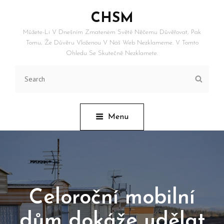
CHSM
Můžete-Li V Dnešním Zmateném Světě Něčemu Důvěřovat, Pak
Tomu, Že Důvěru Vloženou V Náš Web Nezklameme. V Tomto
Ohledu Se Skutečně Nezklamete.
Search
Searc
for:
Menu
Celoroční mobilní
dům dokáže udělat