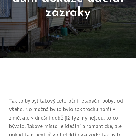
zázraky
Posted
7.
On
9.
2018
Tak to by byl takový celoroční relaxační pobyt od
všeho. No možná by to bylo tak trochu horší v
zimě, ale v dnešní době již ty zimy nejsou, to co
bývalo. Takové místo je ideální a romantické, ale
pokud tam není přívod elektřiny a vody, tak by to