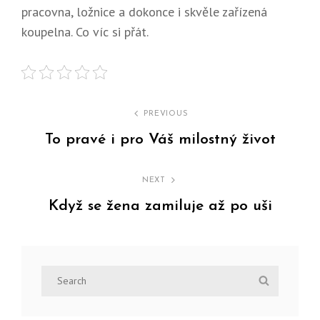
pracovna, ložnice a dokonce i skvěle zařízená
koupelna. Co víc si přát.
Navigace
PREVIOUS
pro
To pravé i pro Váš milostný život
Previous
příspěvek
Post
NEXT
Když se žena zamiluje až po uši
Next
Post
Search
Search
for: