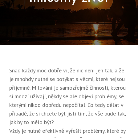
Posted
29.
On
8.
2018
Snad každý moc dobře ví, že nic není jen tak, a že
je mnohdy nutné se potýkat s věcmi, které nejsou
příjemné. Milování je samozřejmě činností, kterou
si mnozí užívají, někdy se ale objeví problémy, se
kterými nikdo dopředu nepočítal. Co tedy dělat v
případě, že si chcete být jistí tím, že vše bude tak,
jak by to mělo být?
Vždy je nutné efektivně vyřešit problémy, které by