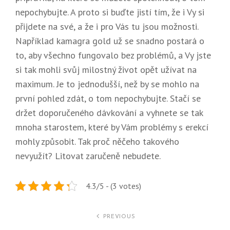
nepochybujte. A proto si buďte jistí tím, že i Vy si
přijdete na své, a že i pro Vás tu jsou možnosti.
Například
kamagra gold
už se snadno postará o
to, aby všechno fungovalo bez problémů, a Vy jste
si tak mohli svůj milostný život opět užívat na
maximum. Je to jednodušší, než by se mohlo na
první pohled zdát, o tom nepochybujte. Stačí se
držet doporučeného dávkování a vyhnete se tak
mnoha starostem, které by Vám problémy s erekcí
mohly způsobit. Tak proč něčeho takového
nevyužít? Litovat zaručeně nebudete.
4.3/5 - (3 votes)
Navigace
PREVIOUS