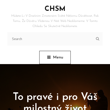
CHSM
Můžete-Li V Dnešním Zmateném Světě Něčemu Důvěřovat, Pak
Tomu, Že Důvěru Vloženou V Náš Web Nezklameme. V Tomto
Ohledu Se Skutečně Nezklamete.
Search
Searc
for:
Menu
To pravé i pro Váš
milostný život