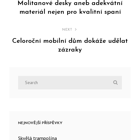
pro
Molitanové desky aneb adekvátní
materiál nejen pro kvalitní spaní
příspěvek
Previous
Post
NEXT
Celoroční mobilní dům dokáže udělat
zázraky
Next
Post
Search
Search
for:
NEJNOVĚJŠÍ PŘÍSPĚVKY
Skvělá trampolína