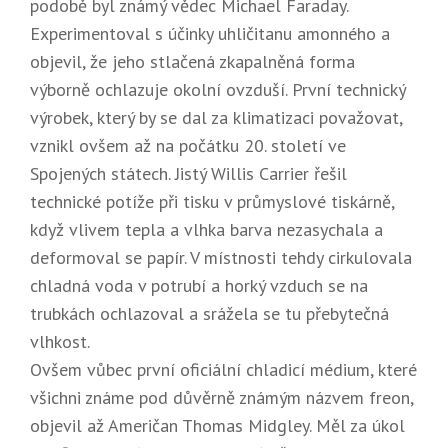
podobě byl známý vědec Michael Faraday.
Experimentoval s účinky uhličitanu amonného a
objevil, že jeho stlačená zkapalněná forma
výborně ochlazuje okolní ovzduší. První technický
výrobek, který by se dal za klimatizaci považovat,
vznikl ovšem až na počátku 20. století ve
Spojených státech. Jistý Willis Carrier řešil
technické potíže při tisku v průmyslové tiskárně,
když vlivem tepla a vlhka barva nezasychala a
deformoval se papír. V místnosti tehdy cirkulovala
chladná voda v potrubí a horký vzduch se na
trubkách ochlazoval a srážela se tu přebytečná
vlhkost.
Ovšem vůbec první oficiální chladicí médium, které
všichni známe pod důvěrně známým názvem freon,
objevil až Američan Thomas Midgley. Měl za úkol