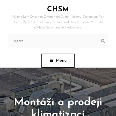
CHSM
Můžete-Li V Dnešním Zmateném Světě Něčemu Důvěřovat, Pak
Tomu, Že Důvěru Vloženou V Náš Web Nezklameme. V Tomto
Ohledu Se Skutečně Nezklamete.
Search
Searc
for:
Menu
Montáži a prodeji
klimatizací