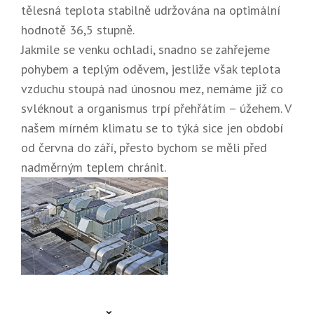
tělesná teplota stabilně udržována na optimální
hodnotě 36,5 stupně.
Jakmile se venku ochladí, snadno se zahřejeme
pohybem a teplým oděvem, jestliže však teplota
vzduchu stoupá nad únosnou mez, nemáme již co
svléknout a organismus trpí přehřátím – úžehem. V
našem mírném klimatu se to týká sice jen období
od června do září, přesto bychom se měli před
nadměrným teplem chránit.