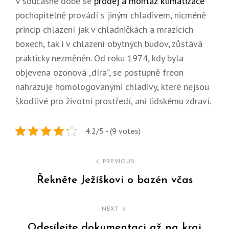
V současné době se
prodej a montáž klimatizace
pochopitelně provádí s jiným chladivem, nicméně
princip chlazení jak v chladničkách a mrazicích
boxech, tak i v chlazení obytných budov, zůstává
prakticky nezměněn. Od roku 1974, kdy byla
objevena ozonová „díra“, se postupně freon
nahrazuje homologovanými chladivy, které nejsou
škodlivé pro životní prostředí, ani lidskému zdraví.
4.2/5 - (9 votes)
Navigace
PREVIOUS
pro
Řekněte Ježíškovi o bazén včas
Previous
příspěvek
Post
NEXT
Odesílejte dokumentaci až na kraj