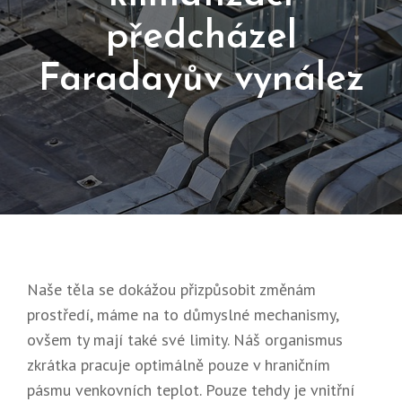
předcházel
Faradayův vynález
Posted
13.
On
4.
2018
Naše těla se dokážou přizpůsobit změnám
prostředí, máme na to důmyslné mechanismy,
ovšem ty mají také své limity. Náš organismus
zkrátka pracuje optimálně pouze v hraničním
pásmu venkovních teplot. Pouze tehdy je vnitřní