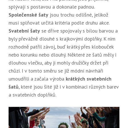
splývají s postavou a dokonale padnou.
Společenské šaty
jsou trochu odlišné, jelikož
musí splňovat určitá kritéria podle druhu akce.
Svatební šaty
se dříve spojovaly s bílou barvou a
byly převážně dlouhé s krajkovými doplňky. K nim
rozhodně patřil závoj, buď krátký přes klobouček
nebo korunku nebo dlouhý. Některé ze šatů měly i
dlouhou vlečku, aby ji mohly družičky držet při
chůzi. I v tomto směru se již módní návrháři
umoudřili a začala výroba
krátkých svatebních
šatů
, které jsou šité již i v kombinaci různých barev
a svatebních doplňků.