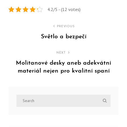
4.2/5 - (12 votes)
Navigace
PREVIOUS
pro
Světlo a bezpečí
Previous
příspěvek
Post
NEXT
Molitanové desky aneb adekvátní
materiál nejen pro kvalitní spaní
Next
Post
Search
Search
for: