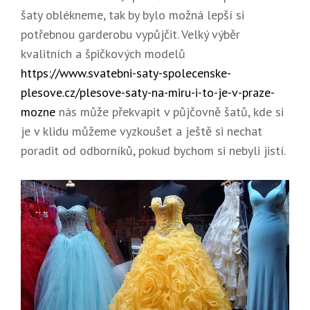
šaty oblékneme, tak by bylo možná lepší si
potřebnou garderobu vypůjčit. Velký výběr
kvalitních a špičkových modelů
https://www.svatebni-saty-spolecenske-
plesove.cz/plesove-saty-na-miru-i-to-je-v-praze-
mozne
nás může překvapit v půjčovně šatů, kde si
je v klidu můžeme vyzkoušet a ještě si nechat
poradit od odborníků, pokud bychom si nebyli jistí.