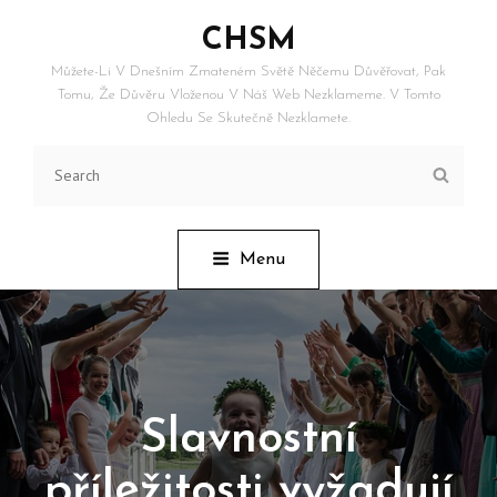
CHSM
Můžete-Li V Dnešním Zmateném Světě Něčemu Důvěřovat, Pak
Tomu, Že Důvěru Vloženou V Náš Web Nezklameme. V Tomto
Ohledu Se Skutečně Nezklamete.
Search
Searc
for:
Menu
Slavnostní
příležitosti vyžadují