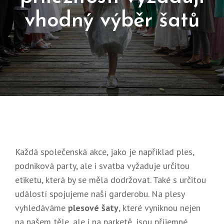
vhodný výběr šatů
Posted
11.
On
8.
2018
Každá společenská akce, jako je například ples,
podniková party, ale i svatba vyžaduje určitou
etiketu, která by se měla dodržovat. Také s určitou
událostí spojujeme naší garderobu. Na plesy
vyhledáváme
plesové šaty
, které vyniknou nejen
na našem těle, ale i na parketě, jsou příjemné,